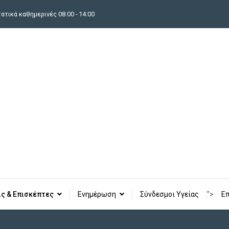
τικά καθημερινές 08:00 - 14:00
ίς & Επισκέπτες
Ενημέρωση
Σύνδεσμοι Υγείας
">
Επ