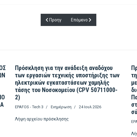
Προηγούμενο άρθρο: Μισθώσεις - Εκμισθώσεις
Επόμενο άρθρο: Μετάβαση σε περι
Προηγ
Επόμενο
ΟΣ
Πρόσκληση για την ανάδειξη αναδόχου
Πρ
ΩΝ
των εργασιών τεχνικής υποστήριξης των
τη
ηλεκτρικών εγκαταστάσεων χαμηλής
με
τάσης του Νοσοκομείου (CPV 50711000-
δι
ΙΟ
2)
Πα
ΣΑ
σ
EPAFOS - Tech 3
Ενημέρωση
24 Ιουλ 2026
σύ
Λήψη αρχείου
πρόσκλησης
EPA
Λή