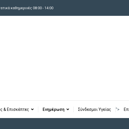
τικά καθημερινές 08:00 - 14:00
ς & Επισκέπτες
Ενημέρωση
Σύνδεσμοι Υγείας
">
Επ