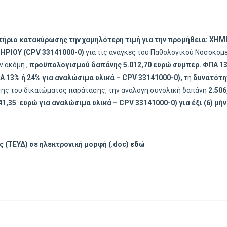
τήριο κατακύρωσης την χαμηλότερη τιμή
για την προμήθεια: ΧΗΜ
ΡΙΟΥ (CPV 33141000-0)
για τις ανάγκες του Παθολογικού Νοσοκομ
ών ακόμη
,
προϋπολογισμού δαπάνης
5.012,70 ευρώ συμπερ. ΦΠΑ 13
Α 13% ή 24% για αναλώσιμα υλικά – CPV 33141000-0),
τη
δυνατότητ
ης του δικαιώματος παράτασης, την ανάλογη συνολική δαπάνη
2.506
1,35 ευρώ για αναλώσιμα υλικά – CPV 33141000-0) για έξι (6) μήν
 (ΤΕΥΔ) σε ηλεκτρονική μορφή (.doc)
εδώ