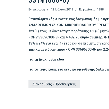
33141000-0)
Ενημέρωση
12 Ιούλιος 2019
Εμφανίσεις: 1888
Επαναληπτικός συνοπτικός διαγωνισμός με κρι
ΑΝΑΛΩΣΙΜΩΝ ΥΛΙΚΩΝ ΜΙΚΡΟΒΙΟΛΟΓΙΚΟΥ ΕΡΓΑΣΤΗ
ένα (1) έτος με δυνατότητα παράτασης έξι (6) μην
-
CPV 33696300-8- και 4.482,70 ευρώ συμπερ. ΦΠ
13% ή 24% για ένα (1) έτος
και σε περίπτωση χρήσ
χημικά αντιδραστήρια -
CPV 33696300-8- και 2.24
Για τη Διακήρυξη
εδώ
Για το τυποποιημένο έντυπο υπεύθυνης δήλωσης
Διακηρύξεις - Προσκλήσεις