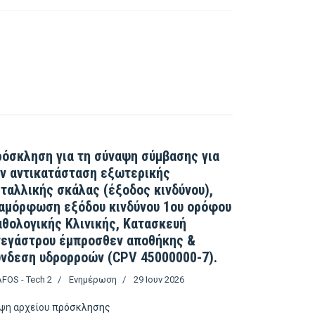
 ακινήτων / διακήρυξη αριθμός 1 2019
βάλλον κυβερνητικού νέφους (g-cloud) μέσω της ΚτΠ Α.Ε.
όσκληση για τη σύναψη σύμβασης για
ν αντικατάσταση εξωτερικής
ταλλικής σκάλας (έξοδος κινδύνου),
αμόρφωση εξόδου κινδύνου 1ου ορόφου
θολογικής Κλινικής, Κατασκευή
τεγάστρου έμπροσθεν αποθήκης &
νδεση υδρορροών (CPV 45000000-7).
FOS - Tech 2
Ενημέρωση
29 Ιουν 2026
ψη αρχείου
πρόσκλησης