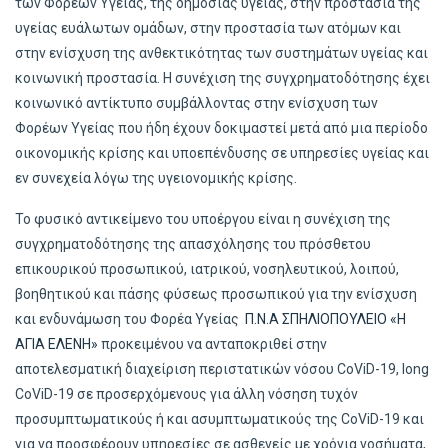
των Φορέων Υγείας, της δημόσιας υγείας, στην προστασία της
υγείας ευάλωτων ομάδων, στην προστασία των ατόμων και
στην ενίσχυση της ανθεκτικότητας των συστημάτων υγείας και
κοινωνική προστασία. Η συνέχιση της συγχρηματοδότησης έχει
κοινωνικό αντίκτυπο συμβάλλοντας στην ενίσχυση των
Φορέων Υγείας που ήδη έχουν δοκιμαστεί μετά από μια περίοδο
οικονομικής κρίσης και υποεπένδυσης σε υπηρεσίες υγείας και
εν συνεχεία λόγω της υγειονομικής κρίσης.
Το φυσικό αντικείμενο του υποέργου είναι η συνέχιση της
συγχρηματοδότησης της απασχόλησης του πρόσθετου
επικουρικού προσωπικού, ιατρικού, νοσηλευτικού, λοιπού,
βοηθητικού και πάσης φύσεως προσωπικού για την ενίσχυση
και ενδυνάμωση του Φορέα Υγείας
Π.Ν.Α ΣΠΗΛΙΟΠΟΥΛΕΙΟ «Η
ΑΓΙΑ ΕΛΕΝΗ»
προκειμένου να ανταποκριθεί στην
αποτελεσματική διαχείριση περιστατικών νόσου CoViD-19, long
CoViD-19 σε προσερχόμενους για άλλη νόσηση τυχόν
προσυμπτωματικούς ή και ασυμπτωματικούς της CoViD-19 και
για να προσφέρουν υπηρεσίες σε ασθενείς με χρόνια νοσήματα,