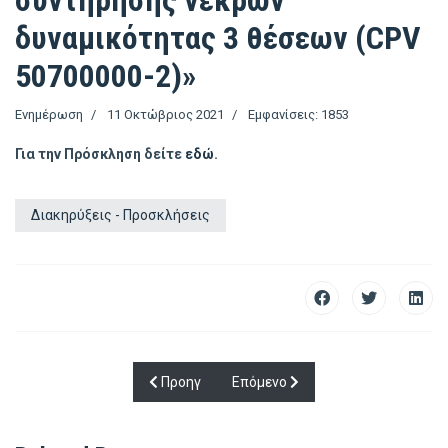
συντήρησης νεκρών
δυναμικότητας 3 θέσεων (CPV
50700000-2)»
Ενημέρωση
11 Οκτώβριος 2021
Εμφανίσεις: 1853
Για την Πρόσκληση δείτε
εδώ
.
Διακηρύξεις - Προσκλήσεις
Προηγούμενο άρθρο: ΠΡΟΣΚΛΗΣΗ ΕΚΔΗΛΩΣΗΣ 
Επόμενο άρθρο: ΔΙΑΚΗΡΥΞΗ ΑΡΙΘ. 
Προηγ
Επόμενο